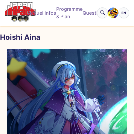
Programme
🔍
Accueil
Infos
Questions
EN
Basculer
& Plan
Hoishi Aina