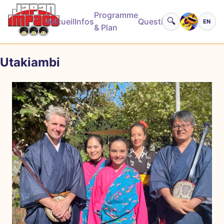
Programme
🔍
Accueil
Infos
Questions
EN
Basculer
& Plan
Utakiambi